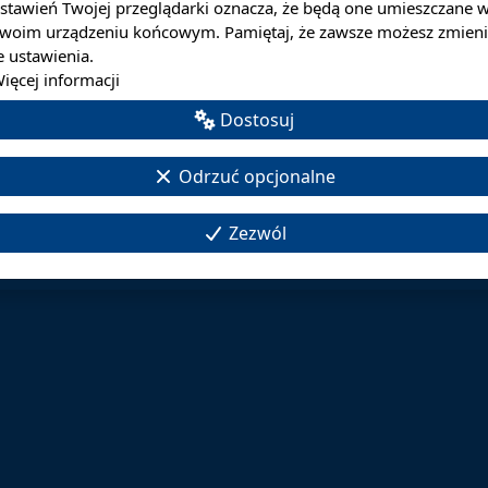
stawień Twojej przeglądarki oznacza, że będą one umieszczane 
UJEMY JEDYNIE NA INDYWIDUALNE KONTO STUDENCKIE.
woim urządzeniu końcowym. Pamiętaj, że zawsze możesz zmieni
ODEJRZEĆ PO ZALOGOWANU DO WIRTUALNEGO DZIEKANATU (W
e ustawienia.
ięcej informacji
OBRANIA PO ZALOGOWANIU SIĘ DO WIRTUALNEGO DZIEKANAT
Dostosuj
ontaktu z Kwesturą AHNS poprzez e-mail kwestura@ahns.pl, lub t
Odrzuć opcjonalne
Zezwól