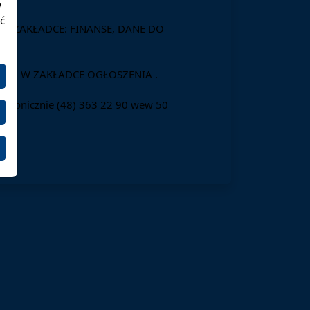
w
ć
 ZAKŁADCE: FINANSE, DANE DO
U, W ZAKŁADCE OGŁOSZENIA .
elefonicznie (48) 363 22 90 wew 50