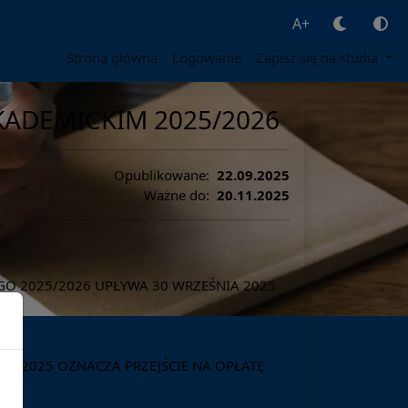
A+
Strona główna
Logowanie
Zapisz się na studia
ADEMICKIM 2025/2026
Opublikowane:
22.09.2025
Ważne do:
20.11.2025
GO 2025/2026 UPŁYWA 30 WRZEŚNIA 2025
09.2025 OZNACZA PRZEJŚCIE NA OPŁATĘ