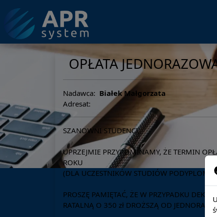
OPŁATA JEDNORAZOWA
Nadawca:
Białek Małgorzata
Adresat:
SZANOWNI STUDENCI,
UPRZEJMIE PRZYPOMINAMY, ŻE TERMIN OP
ROKU
(DLA UCZESTNIKÓW STUDIÓW PODYPLOMOW
PROSZĘ PAMIĘTAĆ, ŻE W PRZYPADKU DEKLA
U
RATALNĄ O 350 zł DROŻSZĄ OD JEDNORAZO
ś