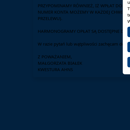
u
PRZYPOMINAMY RÓWNIEŻ, IŻ WPŁAT DOKON
T
NUMER KONTA MOŻEMY W KAŻDEJ CHWILI P
t
PRZELEWU).
W
HARMONOGRAMY OPŁAT SĄ DOSTĘPNE DO P
W razie pytań lub wątpliwości zachęcam do k
Z POWAŻANIEM,
MAŁGORZATA BIAŁEK
KWESTURA AHNS