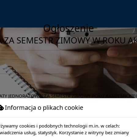
Ogłoszenie
 ZA SEMESTR ZIMOWY W ROKU AK
ŁATY JEDNORAZOWEJ ZA SEMESTR ZIMOWY ROKU AKADEMICKIE
Informacja o plikach cookie
YCH 15.10.2025)
RACJI WPŁATY JEDNORAZOWEJ BRAK WPŁYWU ŚRODKÓW DO 30.
żywamy cookies i podobnych technologii m.in. w celach:
WEJ.
wiadczenia usług, statystyk. Korzystanie z witryny bez zmiany