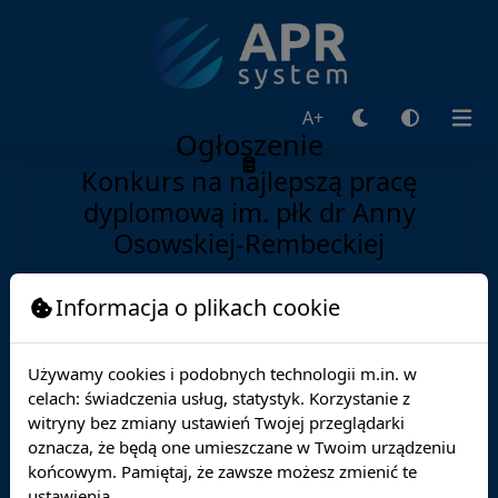
A+
Ogłoszenie
Konkurs na najlepszą pracę
dyplomową im. płk dr Anny
Osowskiej-Rembeckiej
Informacja o plikach cookie
Nadawca:
prof. AHNS dr Martyna Mostowska
Adresat:
Opublikowane:
16.10.2025
Używamy cookies i podobnych technologii m.in. w
Ważne do:
16.11.2025
celach: świadczenia usług, statystyk. Korzystanie z
witryny bez zmiany ustawień Twojej przeglądarki
Stowarzyszenie Ruch Wspólnot Obronnych wraz z
oznacza, że będą one umieszczane w Twoim urządzeniu
Okręgowym Inspektoratem Służby Więziennej w
końcowym. Pamiętaj, że zawsze możesz zmienić te
Warszawie zaprasza absolwentów do udziału w
ustawienia.