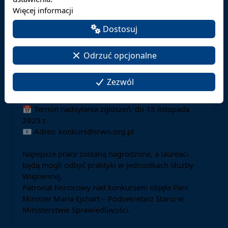
konkursie na najlepszą pracę dyplomową z zakresu
Więcej informacji
bezpieczeństwa społecznego, wewnętrznego,
Dostosuj
narodowego i porządku publicznego.
W konkursie mogą uczestniczyć autorzy prac
Odrzuć opcjonalne
licencjackich i magisterskich obronionych w 2025
roku w uczelniach publicznych i niepublicznych w
Zezwól
Polsce.
📅 Termin nadsyłania zgłoszeń: do 15 listopada
2025 r.
📧 Adres: konkurs@srwo.org.pl
Najlepsze prace zostaną nagrodzone, a laureaci
będą mogli odbyć praktyki w jednostkach Służby
Więziennej.
Patronat honorowy nad konkursem objęła Pani
Minister Maria Ejchart – Podsekretarz Stanu w
Ministerstwie Sprawiedliwości.