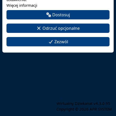
konsultacja diagnostyczna.
Więcej informacji
Termin spotkania: 13.11.2025 godz. 18.00
Miejsce spotkania: na platformie Microsoft Teams w
Dostosuj
zespole Koła Naukowego Psychologii
Kod dostępu: dh6gn1s
Odrzuć opcjonalne
Zapraszam
mgr Milena Durasiewicz
Zezwól
Mapa strony
Deklaracja dostępności
Zmień ustawienia cookies
Wirtualny Dziekanat v4.3.0.95
Copyright © 2026
APR SYSTEM