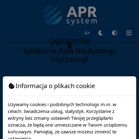
A+
Ogłoszenie
Spotkanie Koła Naukowego
Psychologii
Nadawca:
Adresat:
Informacja o plikach cookie
Opublikowane:
28.10.2025
Ważne do:
11.11.2025
Używamy cookies i podobnych technologii m.in. w
celach: świadczenia usług, statystyk. Korzystanie z
Szanowni Państwo,
witryny bez zmiany ustawień Twojej przeglądarki
serdecznie zapraszam na spotkanie Koła
oznacza, że będą one umieszczane w Twoim urządzeniu
Naukowego Psychologii
końcowym. Pamiętaj, że zawsze możesz zmienić te
Temat spotkania: Pierwsza wizyta u psychologa –
ustawienia.