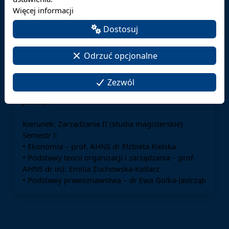
różnic programowych będzie odbywać się zgodnie z
Więcej informacji
poniższymi przypisaniami przedmiotów do
prowadzących:
Dostosuj
Kierunek: Administracja II (studia magisterskie)
Odrzuć opcjonalne
Semestr I:
• Podstawy prawoznawstwa – dr Ewa Golka-Jastrząb
Semestr III:
Zezwól
• Postępowanie administracyjne – dr Ewa Golka-
Jastrząb
Kierunek: Zarządzanie II (studia magisterskie)
Semestr I:
• Ekonomia – prof. AHNS dr Elżbieta Kielska
• Podstawy teorii organizacji i zarządzania – prof.
AHNS dr inż. Emilia Żuchowska-Kotlarz
• Podstawy prawoznawstwa – dr Ewa Golka-Jastrząb