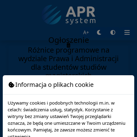
A+
Ogłoszenie
Różnice programowe na
wydziale Prawa i Administracji
dla studentów studiów
magisterskich
Informacja o plikach cookie
Nadawca:
Dziekanat
Adresat:
Używamy cookies i podobnych technologii m.in. w
Opublikowane:
06.11.2025
celach: świadczenia usług, statystyk. Korzystanie z
Ważne do:
28.02.2026
witryny bez zmiany ustawień Twojej przeglądarki
oznacza, że będą one umieszczane w Twoim urządzeniu
końcowym. Pamiętaj, że zawsze możesz zmienić te
Informujemy, że w bieżącym semestrze zaliczanie
ustawienia.